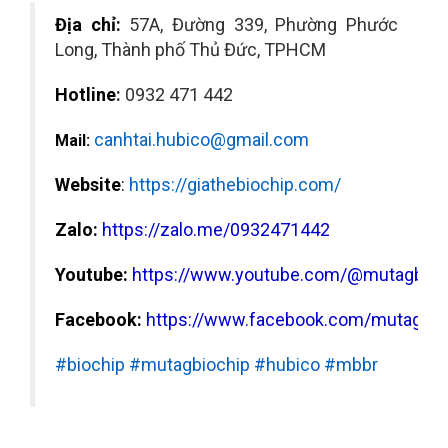
Địa chỉ:
57A, Đường 339, Phường Phước
Long, Thành phố Thủ Đức, TPHCM
Hotline
:
0932 471 442
canhtai.hubico@gmail.com
Mail:
Website
:
https://giathebiochip.com/
Zalo:
https://zalo.me/0932471442
Youtube:
https://www.youtube.com/@m
utagbioc
Facebook:
https://www.facebook.com/mutagbio
#biochip #mutagbiochip #hubico #mbbr