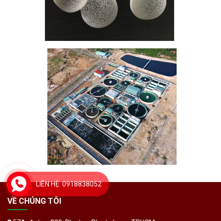
LIÊN HỆ: 0918838052
VỀ CHÚNG TÔI